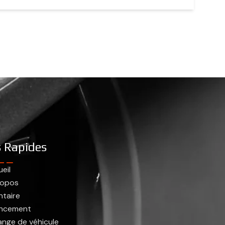
s Rapides
eil
ropos
ntaire
ancement
nge de véhicule