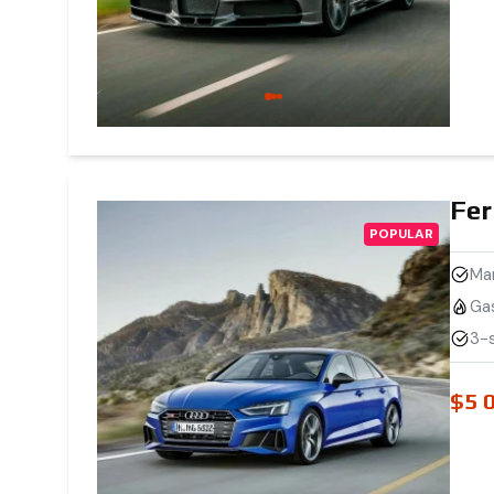
Fer
POPULAR
Mar
Ga
3-s
$5 