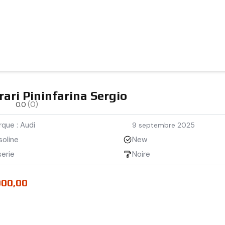
rari Pininfarina Sergio
(0)
0.0
que : Audi
9 septembre 2025
soline
New
erie
Noire
000,00