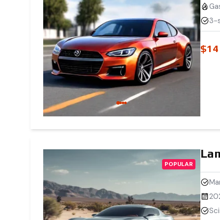
Ga
3-s
$14
Lam
POPULAR
Mar
20
Sc