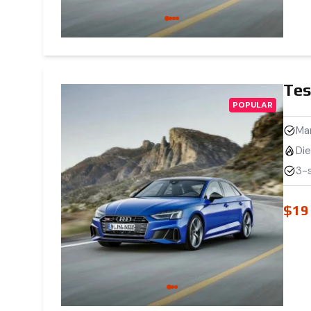
Tes
POPULAR
Ma
Die
3-s
$19