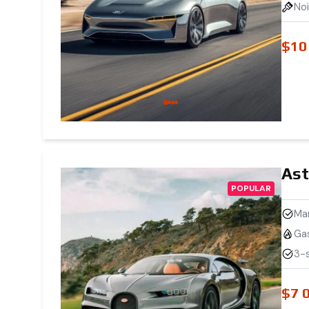
Noi
$10
Ast
POPULAR
Mar
Ga
3-s
$7 