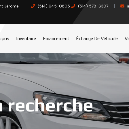
int Jérôme
(514) 645-0805
(514) 578-6307
opos
Inventaire
Financement
Échange De Véhicule
Ve
a recherche