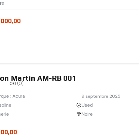
re
 000,00
on Martin AM-RB 001
(0)
0.0
que : Acura
9 septembre 2025
soline
Used
erie
Noire
000,00