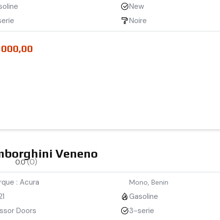
soline
New
erie
Noire
 000,00
borghini Veneno
(0)
0.0
que : Acura
Mono, Benin
21
Gasoline
issor Doors
3-serie