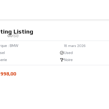
ting Listing
(0)
0.0
rque : BMW
18 mars 2026
sel
Used
erie
Noire
 998,00