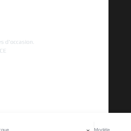
 votre
s d'occasion.
CE
rque
Modèle